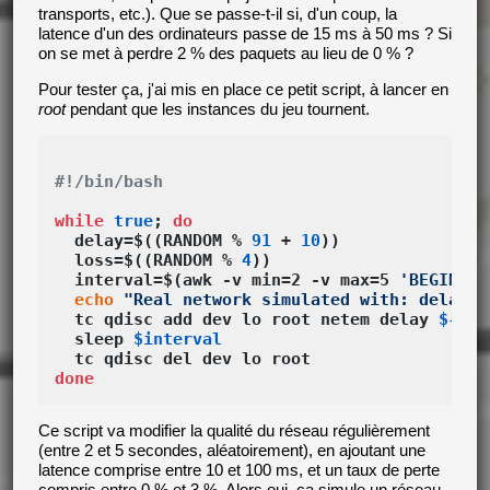
transports, etc.). Que se passe-t-il si, d'un coup, la
latence d'un des ordinateurs passe de 15 ms à 50 ms ? Si
on se met à perdre 2 % des paquets au lieu de 0 % ?
Pour tester ça, j'ai mis en place ce petit script, à lancer en
root
pendant que les instances du jeu tournent.
#!/bin/bash
while
true
; 
do
  delay=$((RANDOM % 
91
 + 
10
))

  loss=$((RANDOM % 
4
))

  interval=$(awk -v min=2 -v max=5 
'BEGIN{sr
echo
"Real network simulated with: delay=
$
  tc qdisc add dev lo root netem delay 
${del
  sleep 
$interval
done
Ce script va modifier la qualité du réseau régulièrement
(entre 2 et 5 secondes, aléatoirement), en ajoutant une
latence comprise entre 10 et 100 ms, et un taux de perte
compris entre 0 % et 3 %. Alors oui, ça simule un réseau