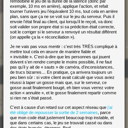
rembobine le jeu de la durée de la latence (donc par
exemple, 10 ms en arrière), applique l'action, et refait
tourner l'univers jeu l'équivalent 10 ms, tout cela en arrière
plan, sans que ça ne se voit sur le jeu du serveur. Puis il
envoie l'état final au client, qui lorsqu'il le reçoit, va donc
soit valider son propre état si sa prédiction était correcte,
soit le corriger si le serveur a renvoyé un résultat différent
(on appelle ça la « réconciliation »).
Je ne vais pas vous mentir : c'est très TRÈS compliqué à
mettre tout cela en œuvre de manière fiable et
« invisible ». C'est-à-dire que les personnes qui jouent
doivent s'en rendre compte le moins possible, il ne faut
pas qu'il y ait de « sauts » de caméra, d'inconsistances,
de trucs bizarres… En pratique, ça arrivera toujours un
peu bien sûr : si votre client avait calculé que vous aviez
réussi à taper un gosse mais que, sur le serveur, ce
gosse avait finalement bougé, eh bien vous verrez votre
action « annulée », et le gosse finalement repartir comme
si rien ne s'était passé.
C'est à cause d'un retard sur cet aspect réseau que
j'ai
été obligé de repousser la sortie de 2 semaines
, parce
que mon code était justement beaucoup trop instable, et
que dans certains cas, le jeu se trouvait cassé ou dans
des états bugués, étranges. Bref.