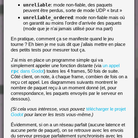
unreliable
: mode non-fiable, des paquets
peuvent être perdus, sorte de mode UDP « brut »
unreliable_ordered
: mode non-fiable mais où
on garantit au moins l'ordre d'arrivée des paquets
(mode que je n'ai jamais utilisé pour ma part)
En pratique, comment ça se manifeste quand le jeu
tourne ? Eh bien je me suis dit que j'allais mettre en place
des petits tests pour mesurer tout ça.
J'ai mis en place un programme simple qui va
simplement appeler une fonction distante (via
un appel
rpc
dans Godot
) toutes les 4 frames, 50 fois de suite.
Côté client, on note, à chaque frame, combien de fois on a
reçu cet appel. Les diagrammes suivants montrent le
nombre de paquet reçu à un moment donné (et, pour
correspondance, les paquets envoyés par le serveur en
dessous).
(Si cela vous intéresse, vous pouvez
télécharger le projet
Godot
pour lancer les tests vous-même.)
Évidemment, si on a un réseau parfait (aucune latence et
aucune perte de paquet), on se retrouve avec les envois
du serveur presque parfaitement synchronisés avec les